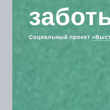
забот
Социальный проект
«Выст